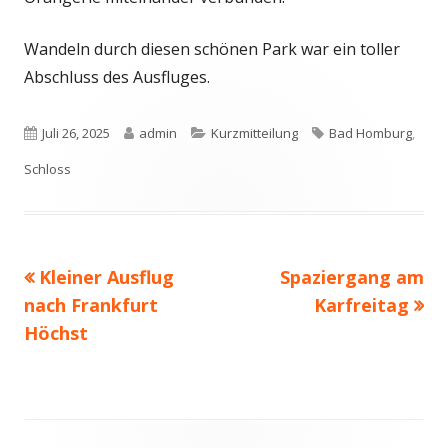
Wandeln durch diesen schönen Park war ein toller
Abschluss des Ausfluges.
Veröffentlicht
Autor
Kategorien
Schlagwörter
Juli 26, 2025
admin
Kurzmitteilung
Bad Homburg
,
am
Schloss
Vorheriger
Nächster
Kleiner Ausflug
Spaziergang am
Beitragsnavigation
Beitrag:
Beitrag
nach Frankfurt
Karfreitag
Höchst