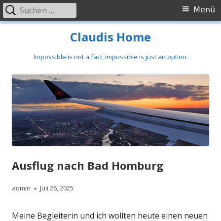
Suchen
Primäres
Menü
nach:
Menü
Springe
Claudis Home
zum
Inhalt
Impossible is not a fact, impossible is just an option.
Ausflug nach Bad Homburg
Autor
Veröffentlicht
admin
Juli 26, 2025
am
Meine Begleiterin und ich wollten heute einen neuen