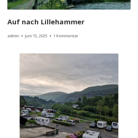
Auf nach Lillehammer
Autor
Veröffentlicht
zu Auf nach Lillehammer
admin
Juni 15, 2025
1 Kommentar
am