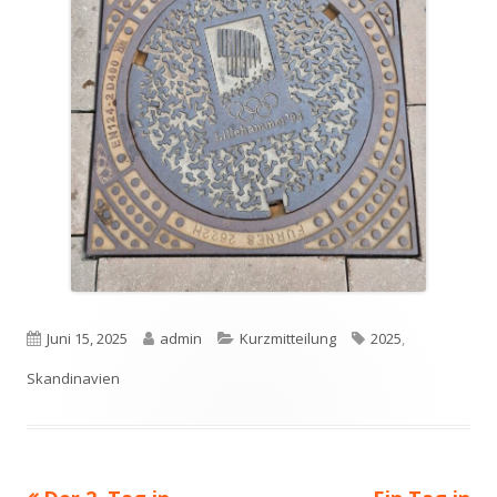
Veröffentlicht
Autor
Kategorien
Schlagwörter
Juni 15, 2025
admin
Kurzmitteilung
2025
,
am
Skandinavien
Vorheriger
Nächster