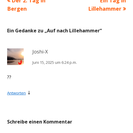
Der 2. Tag in
Ein Tag in
Beitragsnavigation
Beitrag:
Beitrag
Bergen
Lillehammer
Ein Gedanke zu „
Auf nach Lillehammer
“
Joshi-X
Juni 15, 2025 um 6:24 p.m.
??
↓
Antworten
Schreibe einen Kommentar