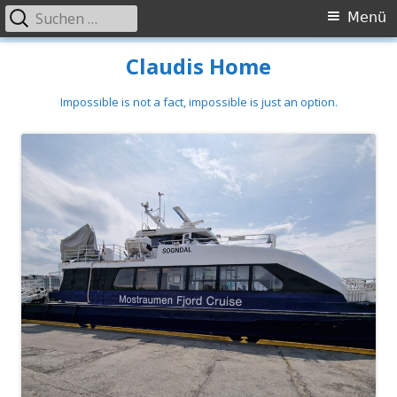
Suchen
Primäres
Menü
nach:
Menü
Springe
Claudis Home
zum
Inhalt
Impossible is not a fact, impossible is just an option.