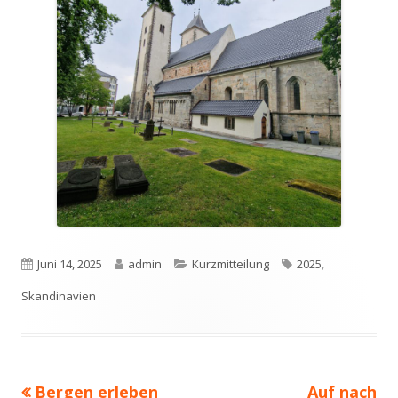
Veröffentlicht
Autor
Kategorien
Schlagwörter
Juni 14, 2025
admin
Kurzmitteilung
2025
,
am
Skandinavien
Vorheriger
Nächster
Bergen erleben
Auf nach
Beitragsnavigation