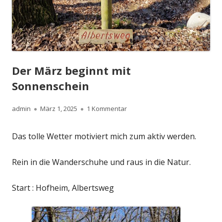
Der März beginnt mit
Sonnenschein
Autor
Veröffentlicht
zu Der März beginnt mit Sonne
admin
März 1, 2025
1 Kommentar
am
Das tolle Wetter motiviert mich zum aktiv werden.
Rein in die Wanderschuhe und raus in die Natur.
Start : Hofheim, Albertsweg