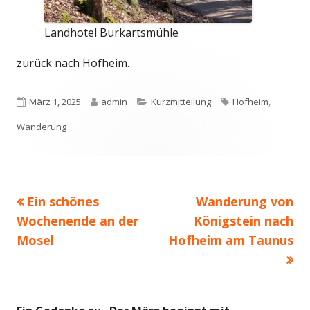
Landhotel Burkartsmühle
zurück nach Hofheim.
Veröffentlicht
Autor
Kategorien
Schlagwörter
März 1, 2025
admin
Kurzmitteilung
Hofheim
,
am
Wanderung
Vorheriger
Nächster
Ein schönes
Wanderung von
Beitragsnavigation
Beitrag:
Beitrag
Wochenende an der
Königstein nach
Mosel
Hofheim am Taunus