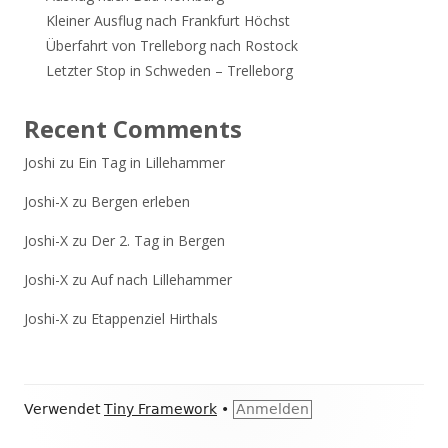
Kleiner Ausflug nach Frankfurt Höchst
Überfahrt von Trelleborg nach Rostock
Letzter Stop in Schweden – Trelleborg
Recent Comments
Joshi
zu
Ein Tag in Lillehammer
Joshi-X
zu
Bergen erleben
Joshi-X
zu
Der 2. Tag in Bergen
Joshi-X
zu
Auf nach Lillehammer
Joshi-X
zu
Etappenziel Hirthals
Footer
Verwendet
Tiny Framework
•
Anmelden
Inhalt