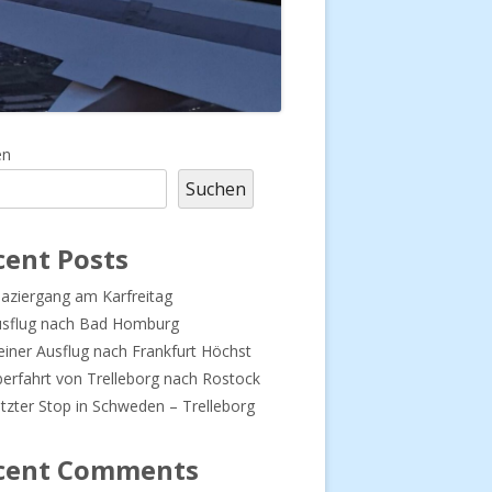
upt-
en
Suchen
tenleiste
cent Posts
aziergang am Karfreitag
usflug nach Bad Homburg
einer Ausflug nach Frankfurt Höchst
erfahrt von Trelleborg nach Rostock
tzter Stop in Schweden – Trelleborg
cent Comments