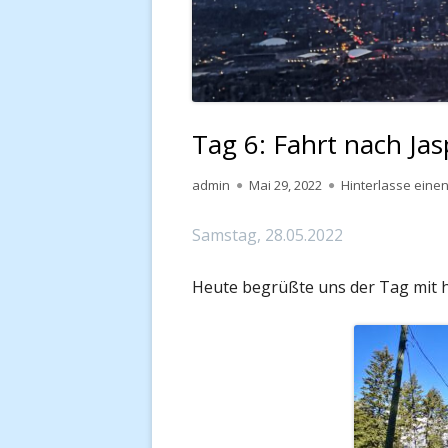
Tag 6: Fahrt nach Jas
Autor
Veröffentlicht
admin
Mai 29, 2022
Hinterlasse ein
am
Samstag, 28.05.2022
Heute begrüßte uns der Tag mit 