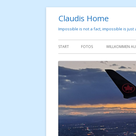
Springe
Claudis Home
zum
Inhalt
Impossible is not a fact, impossible is just
Primäres
START
FOTOS
WILLKOMMEN AUF
Menü