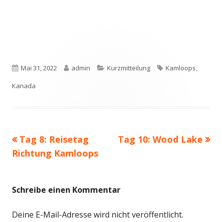
Veröffentlicht
Autor
Kategorien
Schlagwörter
Mai 31, 2022
admin
Kurzmitteilung
Kamloops
,
am
Kanada
Vorheriger
Nächster
Tag 8: Reisetag
Tag 10: Wood Lake
Beitragsnavigation
Beitrag:
Beitrag
Richtung Kamloops
Schreibe einen Kommentar
Deine E-Mail-Adresse wird nicht veröffentlicht.