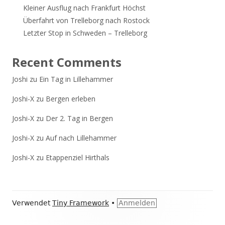
Kleiner Ausflug nach Frankfurt Höchst
Überfahrt von Trelleborg nach Rostock
Letzter Stop in Schweden – Trelleborg
Recent Comments
Joshi
zu
Ein Tag in Lillehammer
Joshi-X
zu
Bergen erleben
Joshi-X
zu
Der 2. Tag in Bergen
Joshi-X
zu
Auf nach Lillehammer
Joshi-X
zu
Etappenziel Hirthals
Footer
Verwendet
Tiny Framework
•
Anmelden
Inhalt