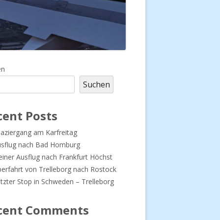
upt-
en
Suchen
tenleiste
cent Posts
aziergang am Karfreitag
usflug nach Bad Homburg
einer Ausflug nach Frankfurt Höchst
erfahrt von Trelleborg nach Rostock
tzter Stop in Schweden – Trelleborg
cent Comments