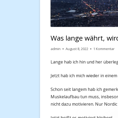
Was lange währt, wir
Autor
Veröffentlicht
zu
admin
August 8, 2022
1 Kommentar
am
Lange hab ich hin und her überleg
Jetzt hab ich mich wieder in einem 
Schon seit langem hab ich gemerk
Muskelaufbau tun muss, insbesond
nicht dazu motivieren. Nur Nordic w
Jetzt heißt es motiviert bleiben!