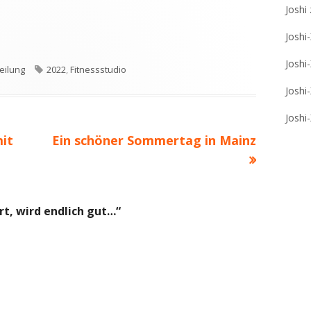
Joshi
Joshi
Joshi
ien
Schlagwörter
eilung
2022
,
Fitnessstudio
Joshi
Joshi
Nächster
it
Ein schöner Sommertag in Mainz
Beitrag
t, wird endlich gut…
“