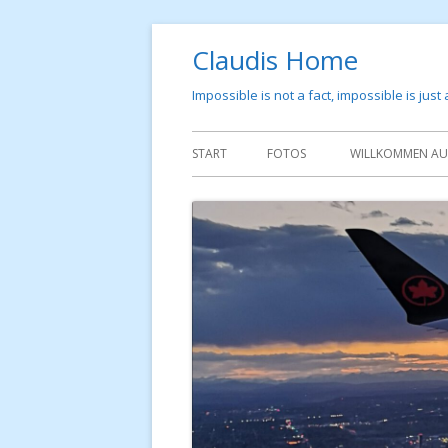
Springe
Claudis Home
zum
Inhalt
Impossible is not a fact, impossible is just
Primäres
START
FOTOS
WILLKOMMEN AUF
Menü