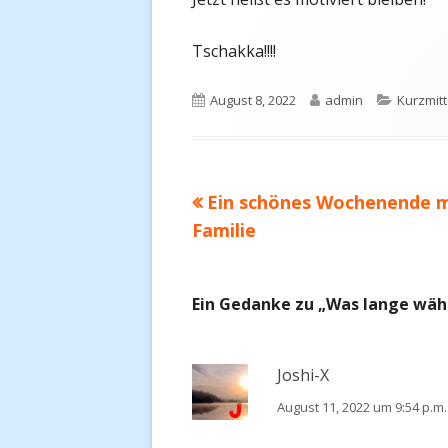
Tschakka!!!!
Veröffentlicht
Autor
Kategor
August 8, 2022
admin
Kurzmitt
am
Vorheriger
Ein schönes Wochenende m
Beitragsnavigation
Beitrag:
Familie
Ein Gedanke zu „
Was lange währ
Joshi-X
August 11, 2022 um 9:54 p.m.