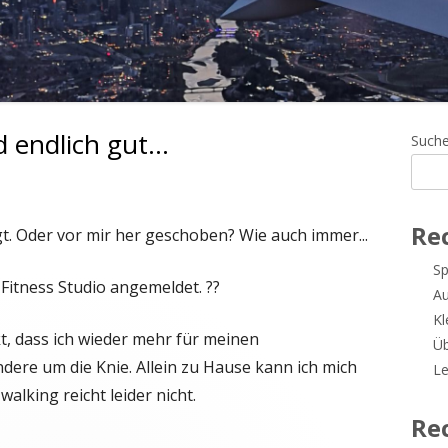
d endlich gut…
Ha
Such
Sei
 Was lange währt, wird endlich gut…
Re
t. Oder vor mir her geschoben? Wie auch immer...
Sp
Fitness Studio angemeldet. ?️?️
A
Kl
t, dass ich wieder mehr für meinen
Üb
ere um die Knie. Allein zu Hause kann ich mich
Le
alking reicht leider nicht.
Re