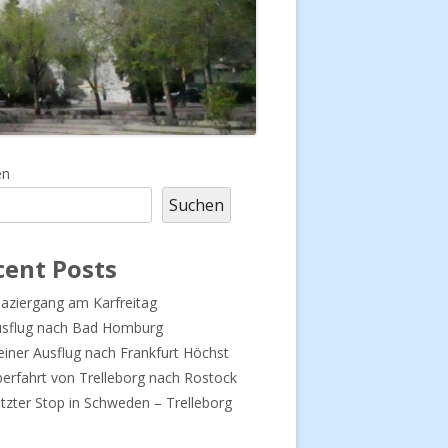
upt-
en
Suchen
tenleiste
cent Posts
aziergang am Karfreitag
usflug nach Bad Homburg
einer Ausflug nach Frankfurt Höchst
erfahrt von Trelleborg nach Rostock
tzter Stop in Schweden – Trelleborg