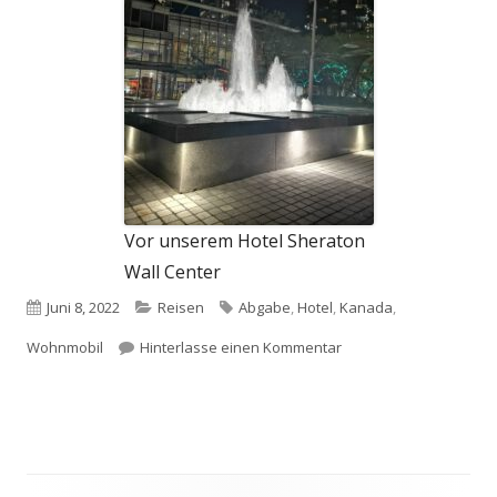
Vor unserem Hotel Sheraton
Wall Center
Veröffentlicht
Kategorien
Schlagwörter
Juni 8, 2022
Reisen
Abgabe
,
Hotel
,
Kanada
,
am
zu Tag 17: Abgabe de
Wohnmobil
Hinterlasse einen Kommentar