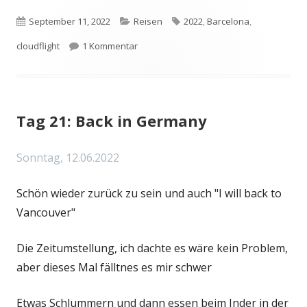
Veröffentlicht
Kategorien
Schlagwörter
September 11, 2022
Reisen
2022
,
Barcelona
,
am
zu Kurztrip nach Barcelona
cloudflight
1 Kommentar
Tag 21: Back in Germany
Sonntag, 12.06.2022
Schön wieder zurück zu sein und auch "I will back to
Vancouver"
Die Zeitumstellung, ich dachte es wäre kein Problem,
aber dieses Mal fälltnes es mir schwer
Etwas Schlummern und dann essen beim Inder in der