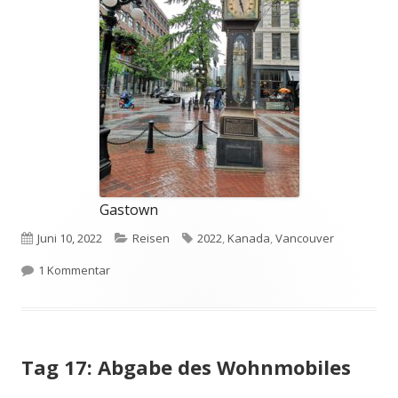
Gastown
Veröffentlicht
Kategorien
Schlagwörter
Juni 10, 2022
Reisen
2022
,
Kanada
,
Vancouver
am
zu Tag 18: Vancouver Sightseeing-Tour 1
1 Kommentar
Tag 17: Abgabe des Wohnmobiles