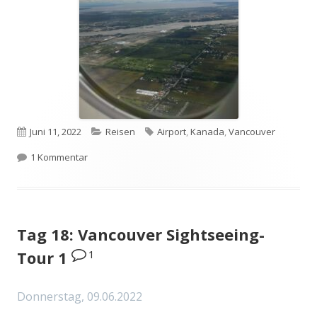
Veröffentlicht
Kategorien
Schlagwörter
Juni 11, 2022
Reisen
Airport
,
Kanada
,
Vancouver
am
zu Tag 20: Good bye Vancouver
1 Kommentar
Tag 18: Vancouver Sightseeing-
1
Tour 1
Donnerstag, 09.06.2022