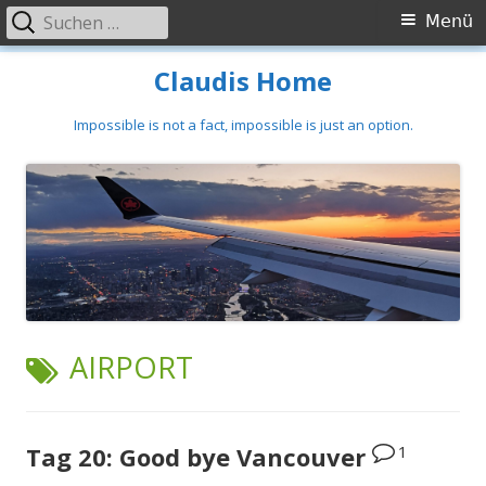
Suchen
Primäres
Menü
nach:
Menü
Springe
Claudis Home
zum
Inhalt
Impossible is not a fact, impossible is just an option.
SCHLAGWORT:
AIRPORT
1
Tag 20: Good bye Vancouver