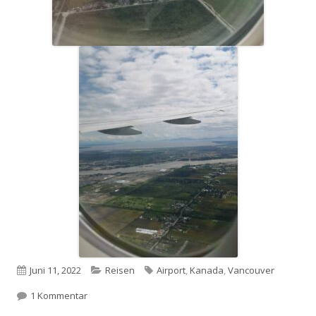
Veröffentlicht
Kategorien
Schlagwörter
Juni 11, 2022
Reisen
Airport
,
Kanada
,
Vancouver
am
zu Tag 20: Good bye Vancouver
1 Kommentar