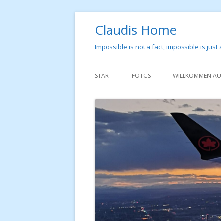
Springe
Claudis Home
zum
Inhalt
Impossible is not a fact, impossible is just
Primäres
START
FOTOS
WILLKOMMEN AUF
Menü