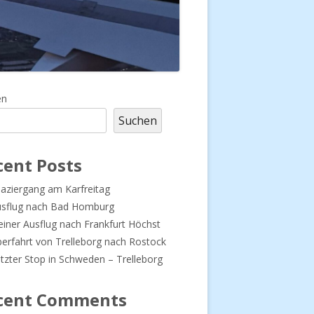
upt-
en
Suchen
tenleiste
cent Posts
aziergang am Karfreitag
usflug nach Bad Homburg
einer Ausflug nach Frankfurt Höchst
erfahrt von Trelleborg nach Rostock
tzter Stop in Schweden – Trelleborg
cent Comments