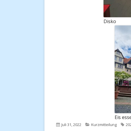
Disko
Eis ess
Veröffentlicht
Kategorien
Sc
Juli 31, 2022
Kurzmitteilung
20
am