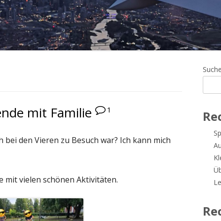
Ha
Such
Sei
nde mit Familie
1
Re
Sp
ch bei den Vieren zu Besuch war? Ich kann mich
A
Kl
Üb
mit vielen schönen Aktivitäten.
Le
Re