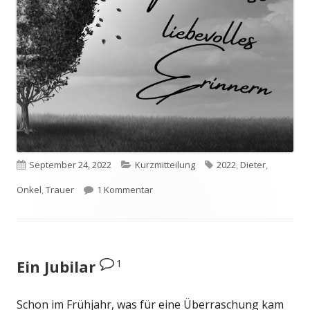
Veröffentlicht
Kategorien
Schlagwörter
September 24, 2022
Kurzmitteilung
2022
,
Dieter
,
am
zu In liebevoller Erinnerung
Onkel
,
Trauer
1 Kommentar
1
Ein Jubilar
Schon im Frühjahr, was für eine Überraschung kam