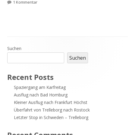
am
zu Ein Jubilar
1 Kommentar
Haupt-
Suchen
Suchen
Seitenleiste
Recent Posts
Spaziergang am Karfreitag
Ausflug nach Bad Homburg
Kleiner Ausflug nach Frankfurt Höchst
Überfahrt von Trelleborg nach Rostock
Letzter Stop in Schweden – Trelleborg
Recent Comments