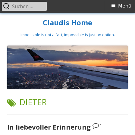
Suchen
Primäres
Menü
nach:
Menü
Springe
Claudis Home
zum
Inhalt
Impossible is not a fact, impossible is just an option.
SCHLAGWORT:
DIETER
1
In liebevoller Erinnerung