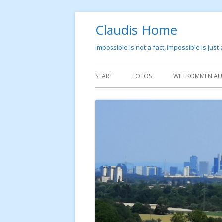
Springe
Claudis Home
zum
Inhalt
Impossible is not a fact, impossible is just
Primäres
START
FOTOS
WILLKOMMEN AUF
Menü