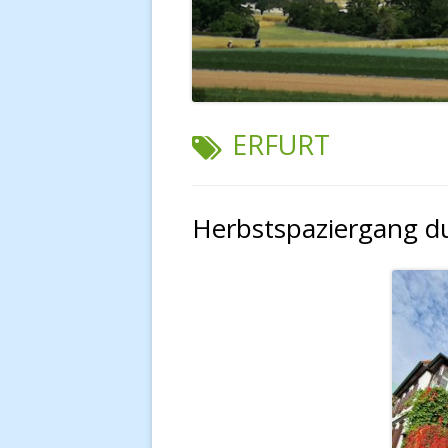
SCHLAGWORT:
ERFURT
Herbstspaziergang du