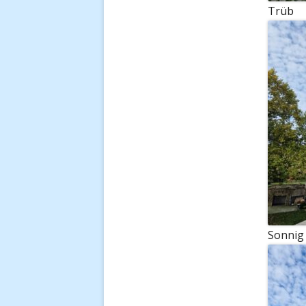
Trüb
Sonnig