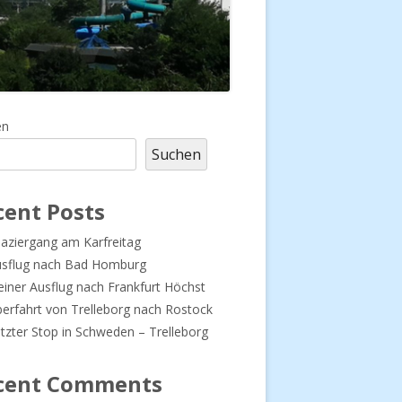
upt-
en
Suchen
tenleiste
cent Posts
aziergang am Karfreitag
usflug nach Bad Homburg
einer Ausflug nach Frankfurt Höchst
erfahrt von Trelleborg nach Rostock
tzter Stop in Schweden – Trelleborg
cent Comments