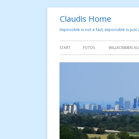
Springe
Claudis Home
zum
Inhalt
Impossible is not a fact, impossible is just
Primäres
START
FOTOS
WILLKOMMEN AUF
Menü