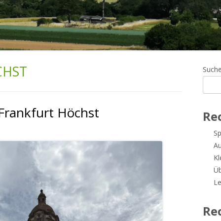
CHST
Ha
Such
Sei
 Frankfurt Höchst
Re
Sp
A
Kl
Üb
Le
Re