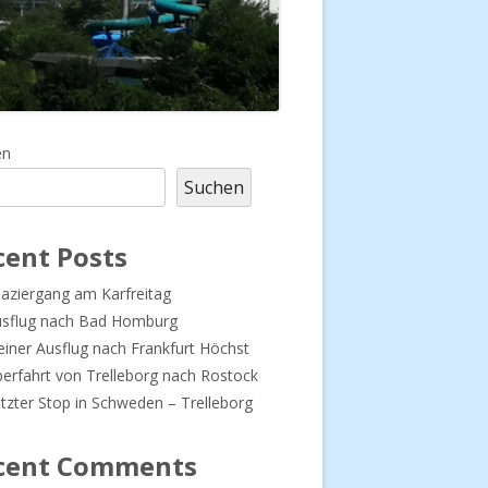
upt-
en
Suchen
tenleiste
cent Posts
aziergang am Karfreitag
usflug nach Bad Homburg
einer Ausflug nach Frankfurt Höchst
erfahrt von Trelleborg nach Rostock
tzter Stop in Schweden – Trelleborg
cent Comments