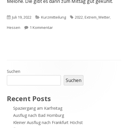
Melone. Die gibt es dann zum Mittag gut gekühlt.
Veröffentlicht
Kategorien
Schlagwörter
Juli 19, 2022
Kurzmitteilung
2022
,
Extrem_Wetter
,
am
zu Hot weather in Hessen
Hessen
1 Kommentar
Haupt-
Suchen
Suchen
Seitenleiste
Recent Posts
Spaziergang am Karfreitag
Ausflug nach Bad Homburg
Kleiner Ausflug nach Frankfurt Höchst