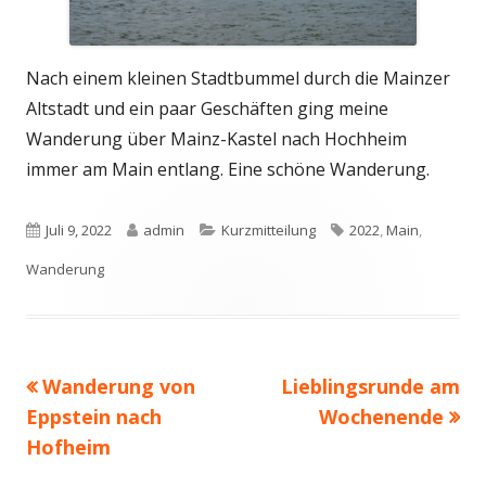
Nach einem kleinen Stadtbummel durch die Mainzer
Altstadt und ein paar Geschäften ging meine
Wanderung über Mainz-Kastel nach Hochheim
immer am Main entlang. Eine schöne Wanderung.
Veröffentlicht
Autor
Kategorien
Schlagwörter
Juli 9, 2022
admin
Kurzmitteilung
2022
,
Main
,
am
Wanderung
Vorheriger
Nächster
Wanderung von
Lieblingsrunde am
Beitragsnavigation
Beitrag:
Beitrag
Eppstein nach
Wochenende
Hofheim