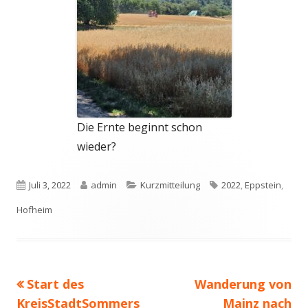
Die Ernte beginnt schon
wieder?
Veröffentlicht
Autor
Kategorien
Schlagwörter
Juli 3, 2022
admin
Kurzmitteilung
2022
,
Eppstein
,
am
Hofheim
Vorheriger
Nächster
Start des
Wanderung von
Beitragsnavigation
Beitrag:
Beitrag
KreisStadtSommers
Mainz nach