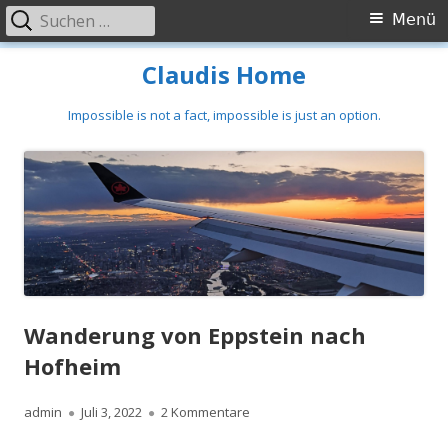
Suchen
Primäres
Menü
nach:
Menü
Springe
Claudis Home
zum
Inhalt
Impossible is not a fact, impossible is just an option.
Wanderung von Eppstein nach
Hofheim
Autor
Veröffentlicht
zu Wanderung von Eppstein nac
admin
Juli 3, 2022
2 Kommentare
am