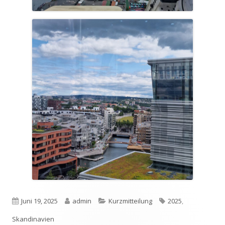
Veröffentlicht
Autor
Kategorien
Schlagwörter
Juni 19, 2025
admin
Kurzmitteilung
2025
,
am
Skandinavien