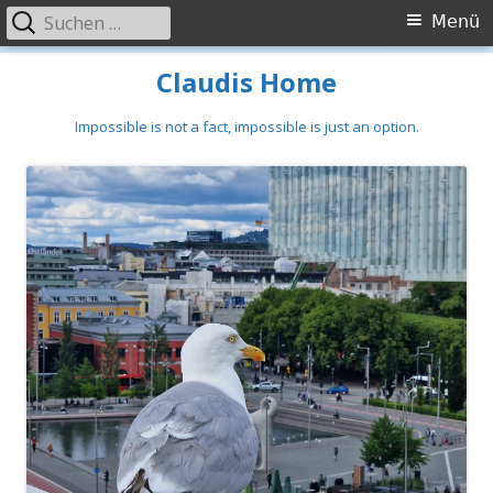
Suchen
Primäres
Menü
nach:
Menü
Springe
Claudis Home
zum
Inhalt
Impossible is not a fact, impossible is just an option.