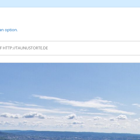
 an option.
 HTTP://TAUNUSTORTE.DE