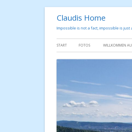
Springe
Claudis Home
zum
Inhalt
Impossible is not a fact, impossible is just
Primäres
START
FOTOS
WILLKOMMEN AUF
Menü