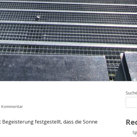
Ha
Such
Sei
zu 3. Tag in Oslo
en Kommentar
Re
 Begeisterung festgestellt, dass die Sonne
Sp