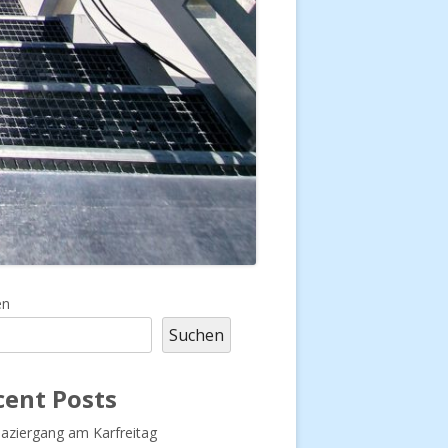
upt-
en
Suchen
tenleiste
cent Posts
aziergang am Karfreitag