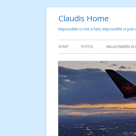
Springe
Claudis Home
zum
Inhalt
Impossible is not a fact, impossible is just
Primäres
START
FOTOS
WILLKOMMEN AUF
Menü