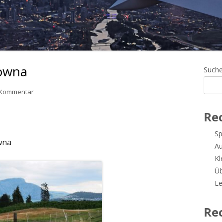
lowna
Ha
Such
Sei
zu Tag 11: Auf nach Kelowna
n Kommentar
Re
Sp
wna
A
Kl
Üb
Le
Re