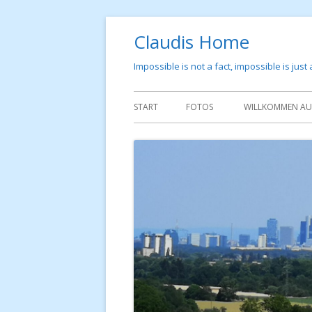
Springe
Claudis Home
zum
Inhalt
Impossible is not a fact, impossible is just
Primäres
START
FOTOS
WILLKOMMEN AUF
Menü