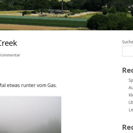
Creek
Ha
Such
Sei
zu Tag 12: Historic Hat Creek
n Kommentar
Re
Sp
al etwas runter vom Gas.
A
Kl
Üb
Le
Re