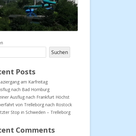
upt-
en
Suchen
tenleiste
cent Posts
aziergang am Karfreitag
usflug nach Bad Homburg
einer Ausflug nach Frankfurt Höchst
erfahrt von Trelleborg nach Rostock
tzter Stop in Schweden – Trelleborg
cent Comments