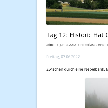
Tag 12: Historic Hat 
Autor
Veröffentlicht
admin
Juni 3, 2022
Hinterlasse eine
am
Freitag, 03.06.2022
Zwischen durch eine Nebelbank. M